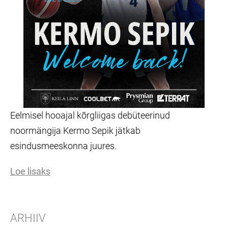
Eelmisel hooajal kõrgliigas debüteerinud
noormängija Kermo Sepik jätkab
esindusmeeskonna juures.
Loe lisaks
ARHIIV