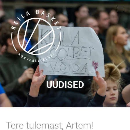
UUDISED
Tere tulemast, Artem!