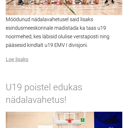
Möödunud nädalavahetusel said lisaks
esindusmeeskonnale madistada ka taas u19
noormehed, kes läbisid olulise verstaposti ning
pääsesid kindlalt u19 EMV I divisjoni.
Loe lisaks
U19 poistel edukas
nädalavahetus!