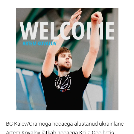
BC Kalev/Cramoga hooaega alustanud ukrainlane
Artem Kovalov jätkab hooaega Keila Coolbetis.